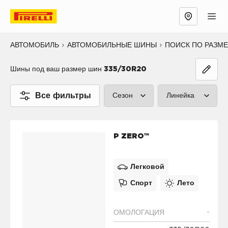
АВТОМОБИЛЬ
АВТОМОБИЛЬНЫЕ ШИНЫ
ПОИСК ПО РАЗМ
Шины под ваш размер шин
335/30R20
Все фильтры
Сезон
Линейка
Лето (1)
P ZERO™ (1
P ZERO™
Зима (0)
CINTURATO
Все сезоны (0)
SCORPION™
Легковой
Спорт
Лето
SOTTOZERO
ICE™ (0)
-
ОМОЛОГАЦИЯ