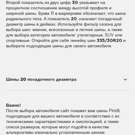
Второй показатель из двух цифр
30
указывает на
процентное соотношение между высотой профиля и
шириной шины. Буква R в маркировке обозначает, что шина
радиального типа. А показатель
20
, означает посадочный
диаметр шины в дюймах. Используйте фильтр сезона для
выбора шин: зимние, всесезонные и летние шины, а также
для выбора категории автомобиля: утилитарные, SUV или
спортивные. Откройте для себя линейку шин
335/30R20
и
выберете подходящие шины для своего автомобиля.
Шины 20 посадочного диаметра
195/55R20
225/35R20
Важно!
225/40R20
235/35R20
После выбора автомобиля сайт покажет вам шины Pirelli,
подходящие для вашего автомобиля в соответствии с их
235/45R20
235/50R20
техническими характеристиками и омологацией, а также
список размеров, которые могут подойти в качестве
235/55R20
245/30R20
альтернативы изначально установленным шинам.