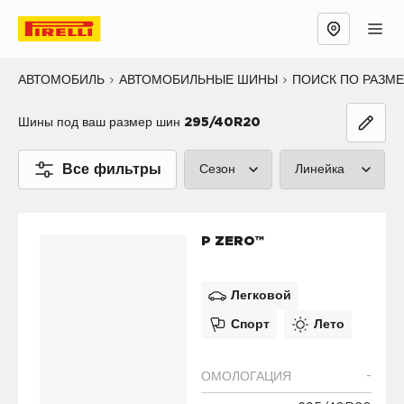
АВТОМОБИЛЬ
АВТОМОБИЛЬНЫЕ ШИНЫ
ПОИСК ПО РАЗМ
Шины под ваш размер шин
295/40R20
Все фильтры
Сезон
Линейка
Лето (3)
P ZERO™ (2
P ZERO™
Зима (2)
CINTURATO
Все сезоны (0)
SCORPION™
Легковой
Спорт
Лето
SOTTOZERO
ICE™ (0)
-
ОМОЛОГАЦИЯ