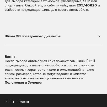
для выбора категории автомобиля: утилитарные, SUV или
спортивные. Откройте для себя линейку шин
295/40R20
и
выберете подходящие шины для своего автомобиля.
Шины 20 посадочного диаметра
195/55R20
225/35R20
Важно!
225/40R20
235/35R20
После выбора автомобиля сайт покажет вам шины Pirelli,
подходящие для вашего автомобиля в соответствии с их
235/45R20
235/50R20
техническими характеристиками и омологацией, а также
список размеров, которые могут подойти в качестве
235/55R20
245/30R20
альтернативы изначально установленным шинам.
Положения и Условия
245/35R20
245/40R20
245/45R20
245/50R20
PIRELLI -
Россия
255/30R20
255/35R20