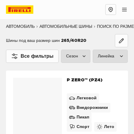
АВТОМОБИЛЬ
АВТОМОБИЛЬНЫЕ ШИНЫ
ПОИСК ПО РАЗМ
Шины под ваш размер шин
265/40R20
Все фильтры
Сезон
Линейка
Лето (2)
P ZERO™ (2
P ZERO™ (PZ4)
Зима (1)
CINTURATO
Все сезоны (0)
SCORPION™
Легковой
Внедорожники
SOTTOZERO
Пикап
ICE™ (0)
Спорт
Лето