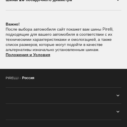
Шины 20 посадочного диаметра
195/55R20
225/35R20
Важно!
225/40R20
235/35R20
После выбора автомобиля сайт покажет вам шины Pirelli,
подходящие для вашего автомобиля в соответствии с их
235/45R20
235/50R20
техническими характеристиками и омологацией, а также
список размеров, которые могут подойти в качестве
235/55R20
245/30R20
альтернативы изначально установленным шинам.
Положения и Условия
245/35R20
245/40R20
245/45R20
245/50R20
PIRELLI -
Россия
255/30R20
255/35R20
255/40R20
255/45R20
255/50R20
255/55R20
ВСЕ ШИНЫ
255/60R20
265/30R20
ПОИСК ПО СЕЗОНУ
ТЕХНОЛОГИИ