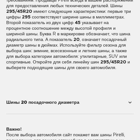
требованиям. Продавцы Pirelli всегда в вашем распоряжении
для предоставления любых технических деталей. Шины
295/45R20
имеют следующие характеристики: первые три
цифры
295
соответствуют ширине шины в миллиметрах.
Второй показатель из двух цифр
45
указывает на
процентное соотношение между высотой профиля и
шириной шины. Буква R в маркировке обозначает, что шина
радиального типа. А показатель
20
, означает посадочный
диаметр шины в дюймах. Используйте фильтр сезона для
выбора шин: зимние, всесезонные и летние шины, а также
для выбора категории автомобиля: утилитарные, SUV или
спортивные. Откройте для себя линейку шин
295/45R20
и
выберете подходящие шины для своего автомобиля.
Шины 20 посадочного диаметра
195/55R20
225/35R20
Важно!
225/40R20
235/35R20
После выбора автомобиля сайт покажет вам шины Pirelli,