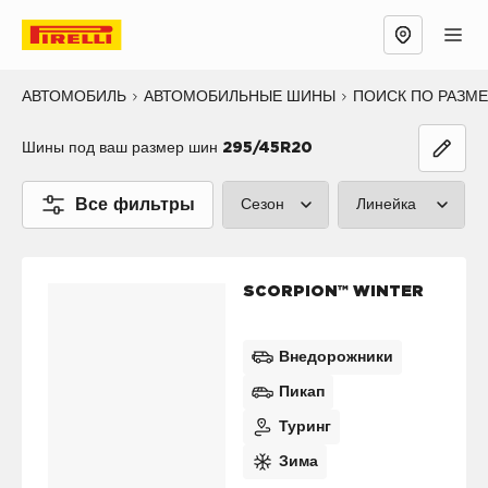
АВТОМОБИЛЬ
АВТОМОБИЛЬНЫЕ ШИНЫ
ПОИСК ПО РАЗМ
Шины под ваш размер шин
295/45R20
Все фильтры
Сезон
Линейка
Лето (0)
P ZERO™ (0
SCORPION™ WINTER
Зима (1)
CINTURATO
Все сезоны (0)
SCORPION™ 
Внедорожники
Пикап
SOTTOZERO
Туринг
ICE™ (0)
Зима