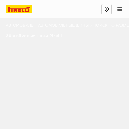
АВТОМОБИЛЬ
АВТОМОБИЛЬНЫЕ ШИНЫ
ПОИСК ПО РАЗМ
20 дюймовые шины Pirelli