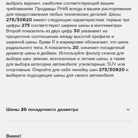
выбрать вариант, наиболее соответствующий вашим
требованиям. Продавцы Pirelli всегда в вашем распоряжении
для предоставления любых технических деталей. Шины
275/30R20
имеют следующие характеристики: первые три
цифры
275
соответствуют ширине шины в миллиметрах.
Второй показатель из двух цифр
30
указывает на
процентное соотношение между высотой профиля и
шириной шины. Буква R в маркировке обозначает, что шина
радиального типа. А показатель
20
, означает посадочный
диаметр шины в дюймах. Используйте фильтр сезона для
выбора шин: зимние, всесезонные и летние шины, а также
для выбора категории автомобиля: утилитарные, SUV или
спортивные. Откройте для себя линейку шин
275/30R20
и
выберете подходящие шины для своего автомобиля.
Шины 20 посадочного диаметра
195/55R20
225/35R20
Важно!
225/40R20
235/35R20