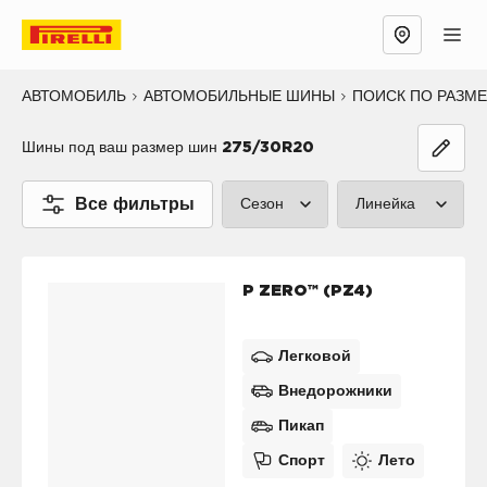
АВТОМОБИЛЬ
АВТОМОБИЛЬНЫЕ ШИНЫ
ПОИСК ПО РАЗМ
Шины под ваш размер шин
275/30R20
Все фильтры
Сезон
Линейка
Лето (2)
P ZERO™ (2
P ZERO™ (PZ4)
Зима (0)
CINTURATO
Все сезоны (0)
SCORPION™
Легковой
Внедорожники
SOTTOZERO
Пикап
ICE™ (0)
Спорт
Лето