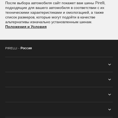
После выбора автомобиля сайт покажет вам шины Pirelli,
подходящие для вашего автомобиля в соответствии с их
235/45R20
235/50R20
техническими характеристиками и омологацией, а также
список размеров, которые могут подойти в качестве
235/55R20
245/30R20
альтернативы изначально установленным шинам.
Положения и Условия
245/35R20
245/40R20
245/45R20
245/50R20
PIRELLI -
Россия
255/30R20
255/35R20
255/40R20
255/45R20
255/50R20
255/55R20
ВСЕ ШИНЫ
255/60R20
265/30R20
ПОИСК ПО СЕЗОНУ
ТЕХНОЛОГИИ
265/35R20
265/40R20
ЛЕТНИЕ ШИНЫ
PNCS™
265/45R20
265/50R20
НАШ ВЫБОР
ЗИМНИЕ ШИНЫ
RUN FLAT™
275/30R20
275/35R20