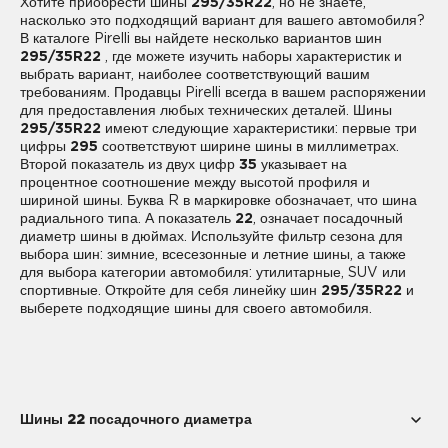
Хотите приобрести шины
295/35R22
, но не знаете,
насколько это подходящий вариант для вашего автомобиля?
В каталоге Pirelli вы найдете несколько вариантов шин
295/35R22
, где можете изучить наборы характеристик и
выбрать вариант, наиболее соответствующий вашим
требованиям. Продавцы Pirelli всегда в вашем распоряжении
для предоставления любых технических деталей. Шины
295/35R22
имеют следующие характеристики: первые три
цифры
295
соответствуют ширине шины в миллиметрах.
Второй показатель из двух цифр
35
указывает на
процентное соотношение между высотой профиля и
шириной шины. Буква R в маркировке обозначает, что шина
радиального типа. А показатель
22
, означает посадочный
диаметр шины в дюймах. Используйте фильтр сезона для
выбора шин: зимние, всесезонные и летние шины, а также
для выбора категории автомобиля: утилитарные, SUV или
спортивные. Откройте для себя линейку шин
295/35R22
и
выберете подходящие шины для своего автомобиля.
Шины 22 посадочного диаметра