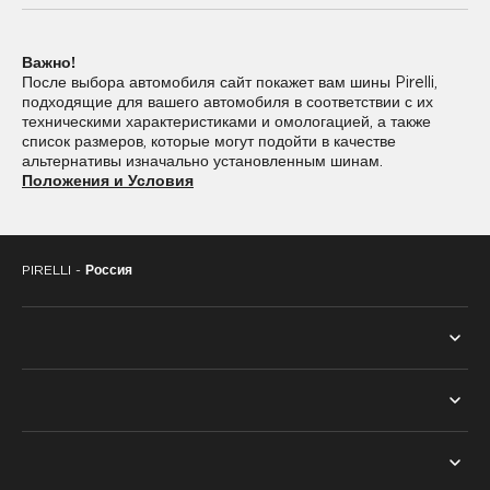
255/30R22
255/40R22
Важно!
265/35R22
265/40R22
После выбора автомобиля сайт покажет вам шины Pirelli,
подходящие для вашего автомобиля в соответствии с их
275/35R22
275/40R22
техническими характеристиками и омологацией, а также
список размеров, которые могут подойти в качестве
285/30R22
285/35R22
альтернативы изначально установленным шинам.
Положения и Условия
285/40R22
285/45R22
295/30R22
295/35R22
PIRELLI -
Россия
295/40R22
315/30R22
315/35R22
325/35R22
325/40R22
325/55R22
ВСЕ ШИНЫ
ПОИСК ПО СЕЗОНУ
ТЕХНОЛОГИИ
ЛЕТНИЕ ШИНЫ