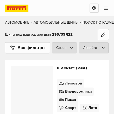
АВТОМОБИЛЬ
АВТОМОБИЛЬНЫЕ ШИНЫ
ПОИСК ПО РАЗМ
Шины под ваш размер шин
295/35R22
Все фильтры
Сезон
Линейка
Лето (1)
P ZERO™ (1
P ZERO™ (PZ4)
Зима (1)
CINTURATO
Все сезоны (0)
SCORPION™ 
Легковой
Внедорожники
SOTTOZERO
Пикап
ICE™ (0)
Спорт
Лето