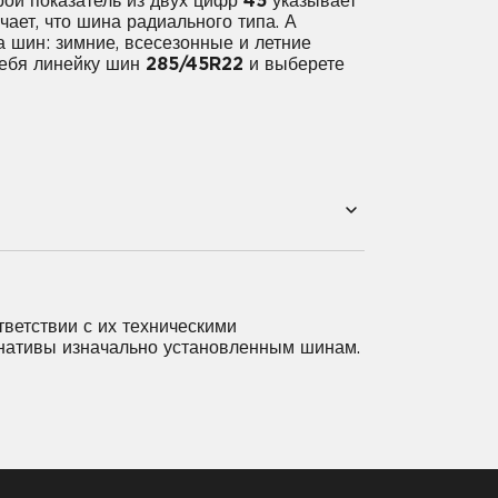
ой показатель из двух цифр
45
указывает
ет, что шина радиального типа. А
 шин: зимние, всесезонные и летние
себя линейку шин
285/45R22
и выберете
2
285/30R22
285/35R22
2
315/35R22
325/35R22
ветствии с их техническими
ернативы изначально установленным шинам.