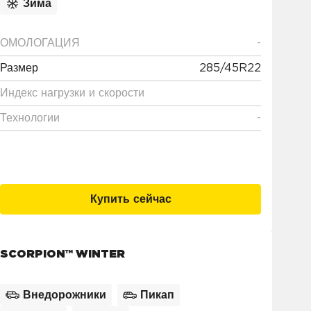
Зима
ОМОЛОГАЦИЯ
-
Размер
285/45R22
Индекс нагрузки и скорости
Технологии
-
Купить сейчас
SCORPION™ WINTER
Внедорожники
Пикап