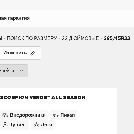
ая гарантия
Ы
ПОИСК ПО РАЗМЕРУ
22 ДЮЙМОВЫЕ
285/45R22
ному вождению
Изменить
иля
инейка
биля
P ZERO™ (0)
SCORPION VERDE™ ALL SEASON
CINTURATO™ (0)
(0)
SCORPION™ (3)
Внедорожники
Пикап
SOTTOZERO™ (0)
Туринг
Лето