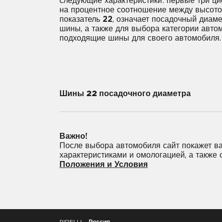
следующие характеристики: первые три 
на процентное соотношение между высотой
показатель
22
, означает посадочный диам
шины, а также для выбора категории авто
подходящие шины для своего автомобиля.
Шины 22 посадочного диаметра
255/30R22
255/40R22
265/3
Важно!
285/40R22
285/45R22
295/
После выбора автомобиля сайт покажет ва
характеристиками и омологацией, а также
325/40R22
325/55R22
Положения и Условия