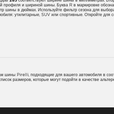
цифры
285
соответствуют ширине шины в миллиметрах. Втор
 профиля и шириной шины. Буква R в маркировке обознача
етр шины в дюймах. Используйте фильтр сезона для выбора
мобиля: утилитарные, SUV или спортивные. Откройте для 
5R22
265/40R22
275/35R22
275/40R2
30R22
295/35R22
295/40R22
315/30R2
м шины Pirelli, подходящие для вашего автомобиля в соот
 список размеров, которые могут подойти в качестве альт