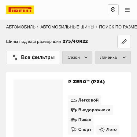
АВТОМОБИЛЬ
АВТОМОБИЛЬНЫЕ ШИНЫ
ПОИСК ПО РАЗМ
Шины под ваш размер шин
275/40R22
Все фильтры
Сезон
Линейка
Лето (3)
P ZERO™ (2
P ZERO™ (PZ4)
Зима (3)
CINTURATO
Все сезоны (0)
SCORPION™
Легковой
Внедорожники
SOTTOZERO
Пикап
ICE™ (1)
Спорт
Лето