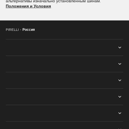
альтернативы изначально установленным шинам.
Положения и Условия
285/40R22
285/45R22
295/30R22
295/35R22
PIRELLI -
Россия
295/40R22
315/30R22
315/35R22
325/35R22
325/40R22
325/55R22
ВСЕ ШИНЫ
ПОИСК ПО СЕЗОНУ
ТЕХНОЛОГИИ
ЛЕТНИЕ ШИНЫ
PNCS™
НАШ ВЫБОР
ЗИМНИЕ ШИНЫ
RUN FLAT™
ASTON MARTIN
ПОИСК ПО СЕМЕЙСТВУ
СОВЕТЫ
SEAL INSIDE™
BENTLEY
ПОИСК ПО ТИПУ АВТОМОБИЛЯ
О ШИНАХ
CYBER™ TYRE
НАЙТИ ДИЛЕРА