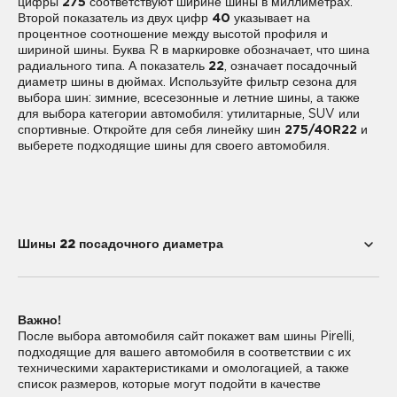
цифры
275
соответствуют ширине шины в миллиметрах.
Второй показатель из двух цифр
40
указывает на
процентное соотношение между высотой профиля и
шириной шины. Буква R в маркировке обозначает, что шина
радиального типа. А показатель
22
, означает посадочный
диаметр шины в дюймах. Используйте фильтр сезона для
выбора шин: зимние, всесезонные и летние шины, а также
для выбора категории автомобиля: утилитарные, SUV или
спортивные. Откройте для себя линейку шин
275/40R22
и
выберете подходящие шины для своего автомобиля.
Шины 22 посадочного диаметра
255/30R22
255/40R22
Важно!
265/35R22
265/40R22
После выбора автомобиля сайт покажет вам шины Pirelli,
подходящие для вашего автомобиля в соответствии с их
275/35R22
275/40R22
техническими характеристиками и омологацией, а также
список размеров, которые могут подойти в качестве
285/30R22
285/35R22