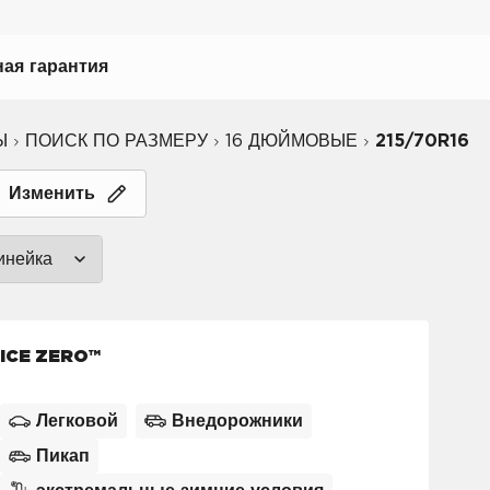
ая гарантия
Ы
ПОИСК ПО РАЗМЕРУ
16 ДЮЙМОВЫЕ
215/70R16
ному вождению
Изменить
иля
инейка
биля
P ZERO™ (0)
ICE ZERO™
CINTURATO™ (0)
(0)
SCORPION™ (2)
Легковой
Внедорожники
SOTTOZERO™ (0)
Пикап