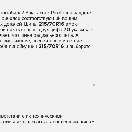
томобиля? В каталоге Pirelli вы найдете
, наиболее соответствующий вашим
их деталей. Шины
215/70R16
имеют
ой показатель из двух цифр
70
указывает
ет, что шина радиального типа. А
 шин: зимние, всесезонные и летние
себя линейку шин
215/70R16
и выберете
6
205/50R16
205/55R16
6
215/65R16
215/70R16
ветствии с их техническими
ернативы изначально установленным шинам.