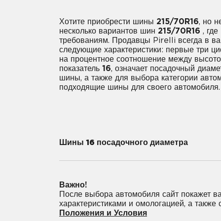
Хотите приобрести шины
215/70R16
, но 
несколько вариантов шин
215/70R16
, где
требованиям. Продавцы Pirelli всегда в 
следующие характеристики: первые три 
на процентное соотношение между высотой
показатель
16
, означает посадочный диаме
шины, а также для выбора категории авто
подходящие шины для своего автомобиля.
Шины 16 посадочного диаметра
185/55R16
185/75R16
195/4
Важно!
205/60R16
205/65R16
205/
После выбора автомобиля сайт покажет ва
характеристиками и омологацией, а также
225/55R16
225/70R16
235/6
Положения и Условия