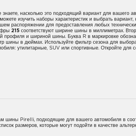
не знаете, насколько это подходящий вариант для вашего ав
 можете изучить наборы характеристик и выбрать вариант
вашем распоряжении для предоставления любых техническ
цифры
215
соответствуют ширине шины в миллиметрах. Втор
 профиля и шириной шины. Буква R в маркировке обознача
тр шины в дюймах. Используйте фильтр сезона для выбора
мобиля: утилитарные, SUV или спортивные. Откройте для 
5R16
195/55R16
195/60R16
205/45R1
80R16
215/45R16
215/55R16
215/60R1
м шины Pirelli, подходящие для вашего автомобиля в соот
 список размеров, которые могут подойти в качестве альт
0R16
245/70R16
265/70R16