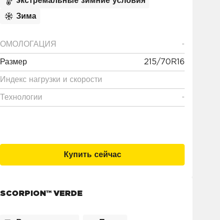
ICE™ (2)
экстремальные зимние условия
Зима
ОМОЛОГАЦИЯ
-
Размер
215/70R16
Индекс нагрузки и скорости
Технологии
-
Купить сейчас
SCORPION™ VERDE