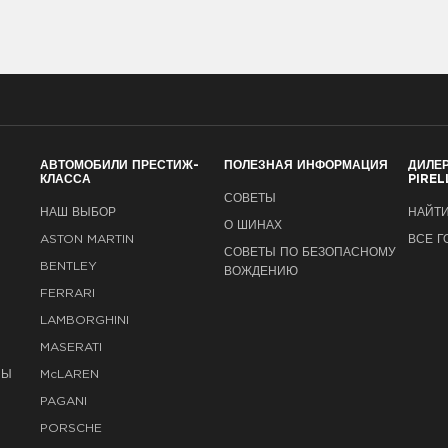
АВТОМОБИЛИ ПРЕСТИЖ-
ПОЛЕЗНАЯ ИНФОРМАЦИЯ
ДИЛЕ
КЛАССА
PIREL
СОВЕТЫ
НАШ ВЫБОР
НАЙТИ
О ШИНАХ
ASTON MARTIN
ВСЕ Г
СОВЕТЫ ПО БЕЗОПАСНОМУ
BENTLEY
ВОЖДЕНИЮ
FERRARI
LAMBORGHINI
MASERATI
НЫ
M
c
LAREN
PAGANI
PORSCHE