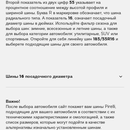
Второй показатель из двух цифр
55
указывает на
процентное соотношение между высотой профиля и
шириной шины. Буква R в маркировке обозначает, что шина
радиального типа. А показатель
16
, означает посадочный
диаметр шины в дюймах. Используйте фильтр сезона для
выбора шин: зимние, всесезонные и летние шины, а также
для выбора категории автомобиля: утилитарные, SUV или
спортивные. Откройте для себя линейку шин
185/55R16
и
выберете подходящие шины для своего автомобиля.
Шины 16 посадочного диаметра
185/55R16
185/75R16
Важно!
195/45R16
195/55R16
После выбора автомобиля сайт покажет вам шины Pirelli,
подходящие для вашего автомобиля в соответствии с их
195/60R16
205/45R16
техническими характеристиками и омологацией, а также
список размеров, которые могут подойти в качестве
205/50R16
205/55R16
альтернативы изначально установленным шинам.