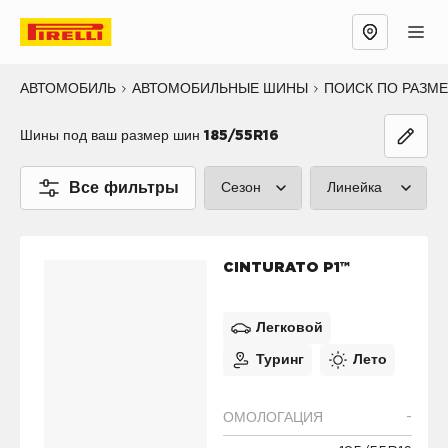
АВТОМОБИЛЬ
АВТОМОБИЛЬНЫЕ ШИНЫ
ПОИСК ПО РАЗМ
Шины под ваш размер шин
185/55R16
Все фильтры
Сезон
Линейка
Лето (1)
P ZERO™ (0
CINTURATO P1™
Зима (0)
CINTURATO™
Все сезоны (0)
SCORPION™
Легковой
Туринг
Лето
SOTTOZERO
ICE™ (0)
-
ОМОЛОГАЦИЯ