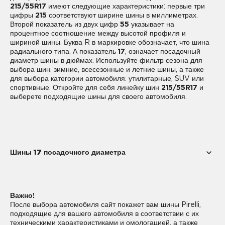
215/55R17
имеют следующие характеристики: первые три
цифры
215
соответствуют ширине шины в миллиметрах.
Второй показатель из двух цифр
55
указывает на
процентное соотношение между высотой профиля и
шириной шины. Буква R в маркировке обозначает, что шина
радиального типа. А показатель
17
, означает посадочный
диаметр шины в дюймах. Используйте фильтр сезона для
выбора шин: зимние, всесезонные и летние шины, а также
для выбора категории автомобиля: утилитарные, SUV или
спортивные. Откройте для себя линейку шин
215/55R17
и
выберете подходящие шины для своего автомобиля.
Шины 17 посадочного диаметра
205/40R17
205/45R17
Важно!
205/50R17
205/55R17
После выбора автомобиля сайт покажет вам шины Pirelli,
подходящие для вашего автомобиля в соответствии с их
205/60R17
215/40R17
техническими характеристиками и омологацией, а также