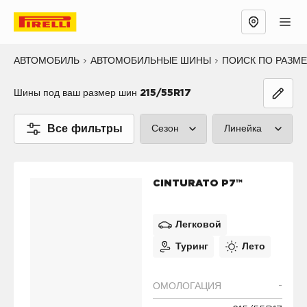
АВТОМОБИЛЬ
АВТОМОБИЛЬНЫЕ ШИНЫ
ПОИСК ПО РАЗМ
Шины под ваш размер шин
215/55R17
Все фильтры
Сезон
Линейка
Лето (3)
P ZERO™ (1
CINTURATO P7™
Зима (4)
CINTURATO
Все сезоны (0)
SCORPION™
Легковой
Туринг
Лето
SOTTOZERO
ICE™ (3)
-
ОМОЛОГАЦИЯ