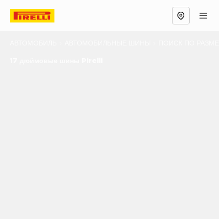
АВТОМОБИЛЬ
АВТОМОБИЛЬНЫЕ ШИНЫ
ПОИСК ПО РАЗМ
17 дюймовые шины Pirelli