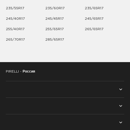
235/55R17
235/60R17
235/65R17
245/40R17
245/45R17
245/65R17
255/40R17
255/65R17
265/65R17
265/70R17
285/65R17
PIRELLI -
Россия
ВСЕ ШИНЫ
ПОИСК ПО СЕЗОНУ
ТЕХНОЛОГИИ
ЛЕТНИЕ ШИНЫ