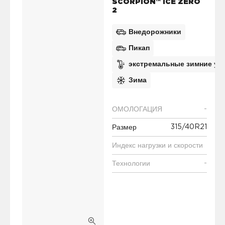
SCORPION™ ICE ZERO
2
Внедорожники
Пикап
экстремальные зимние ус
Зима
-
ОМОЛОГАЦИЯ
315/40R21
Размер
Индекс нагрузки и скорости
-
Технологии