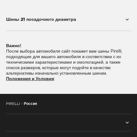
Шины 21 посадочного диаметра
245/35R21
245/40R21
Важно!
245/45R21
255/30R21
После выбора автомобиля сайт покажет вам шины Pirelli,
подходящие для вашего автомобиля в соответствии с их
255/35R21
255/40R21
техническими характеристиками и омологацией, а также
список размеров, которые могут подойти в качестве
255/50R21
265/30R21
альтернативы изначально установленным шинам.
Положения и Условия
265/35R21
265/40R21
265/45R21
275/30R21
PIRELLI -
Россия
275/35R21
275/40R21
275/45R21
275/50R21
285/30R21
285/35R21