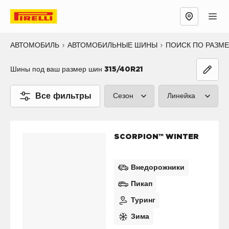
АВТОМОБИЛЬ
АВТОМОБИЛЬНЫЕ ШИНЫ
ПОИСК ПО РАЗМ
Шины под ваш размер шин
315/40R21
Все фильтры
Сезон
Линейка
Лето (1)
P ZERO™ (1
SCORPION™ WINTER
Зима (2)
CINTURATO
Все сезоны (0)
SCORPION™
Внедорожники
Пикап
SOTTOZERO
Туринг
ICE™ (0)
Зима