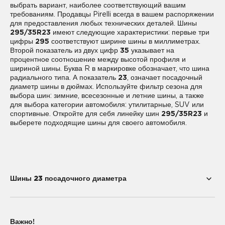
выбрать вариант, наиболее соответствующий вашим
требованиям. Продавцы Pirelli всегда в вашем распоряжении
для предоставления любых технических деталей. Шины
295/35R23
имеют следующие характеристики: первые три
цифры
295
соответствуют ширине шины в миллиметрах.
Второй показатель из двух цифр
35
указывает на
процентное соотношение между высотой профиля и
шириной шины. Буква R в маркировке обозначает, что шина
радиального типа. А показатель
23
, означает посадочный
диаметр шины в дюймах. Используйте фильтр сезона для
выбора шин: зимние, всесезонные и летние шины, а также
для выбора категории автомобиля: утилитарные, SUV или
спортивные. Откройте для себя линейку шин
295/35R23
и
выберете подходящие шины для своего автомобиля.
Шины 23 посадочного диаметра
275/35R23
285/35R23
Важно!
285/40R23
295/35R23