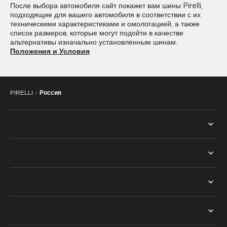
После выбора автомобиля сайт покажет вам шины Pirelli,
подходящие для вашего автомобиля в соответствии с их
315/30R23
325/30R23
техническими характеристиками и омологацией, а также
список размеров, которые могут подойти в качестве
325/35R23
альтернативы изначально установленным шинам.
Положения и Условия
PIRELLI -
Россия
ВСЕ ШИНЫ
ПОИСК ПО СЕЗОНУ
ТЕХНОЛОГИИ
ЛЕТНИЕ ШИНЫ
PNCS™
НАШ ВЫБОР
ЗИМНИЕ ШИНЫ
RUN FLAT™