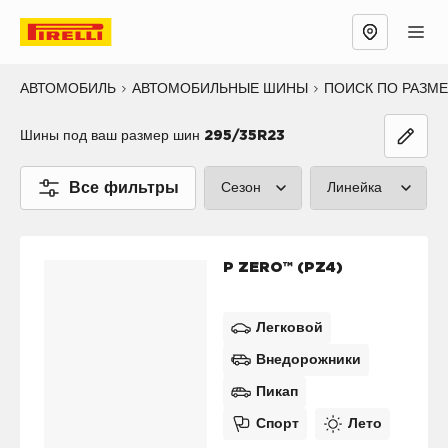
АВТОМОБИЛЬ
АВТОМОБИЛЬНЫЕ ШИНЫ
ПОИСК ПО РАЗМ
Шины под ваш размер шин
295/35R23
Все фильтры
Сезон
Линейка
Лето (1)
P ZERO™ (2
P ZERO™ (PZ4)
Зима (1)
CINTURATO
Все сезоны (0)
SCORPION™
Легковой
Внедорожники
SOTTOZERO
Пикап
ICE™ (0)
Спорт
Лето