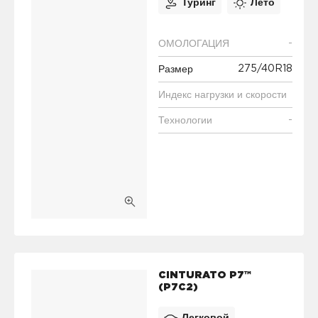
Туринг
Лето
-
ОМОЛОГАЦИЯ
275/40R18
Размер
Индекс нагрузки и скорости
-
Технологии
CINTURATO P7™
(P7C2)