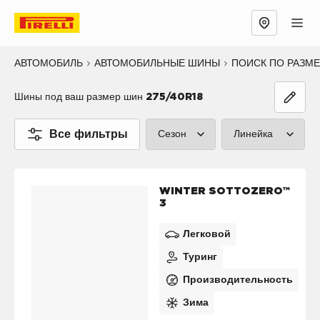
АВТОМОБИЛЬ
АВТОМОБИЛЬНЫЕ ШИНЫ
ПОИСК ПО РАЗМ
Шины под ваш размер шин
275/40R18
Все фильтры
Сезон
Линейка
Лето (3)
P ZERO™ (1
WINTER SOTTOZERO™
Зима (1)
CINTURATO
3
Все сезоны (0)
SCORPION™
Легковой
Туринг
SOTTOZERO
Производительность
ICE™ (0)
Зима