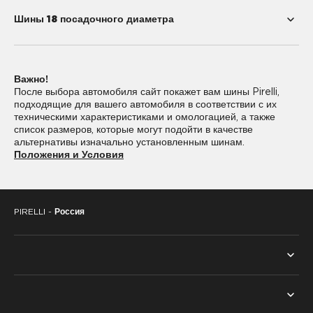
Шины 18 посадочного диаметра
205/40R18
215/45R18
Важно!
215/50R18
215/55R18
После выбора автомобиля сайт покажет вам шины Pirelli,
подходящие для вашего автомобиля в соответствии с их
215/60R18
225/40R18
техническими характеристиками и омологацией, а также
список размеров, которые могут подойти в качестве
225/45R18
225/50R18
альтернативы изначально установленным шинам.
Положения и Условия
225/55R18
225/60R18
235/40R18
235/45R18
PIRELLI -
Россия
235/50R18
235/55R18
235/60R18
235/65R18
245/35R18
245/40R18
ВСЕ ШИНЫ
245/45R18
245/50R18