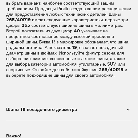
выбрать вариант, наиболее соответствующий вашим
требованиям. Продавцы Pirelli всегда в вашем распоряжении
для предоставления любых технических деталей. Шины
265/40R19
имеют следующие характеристики: первые три
цифры
265
соответствуют ширине шины в миллиметрах.
Второй показатель из двух цифр
40
указывает на
процентное соотношение между высотой профиля и
шириной шины. Буква R в маркировке обозначает, что шина
радиального типа. А показатель
19
, означает посадочный
диаметр шины в дюймах. Используйте фильтр сезона для
выбора шин: зимние, всесезонные и летние шины, а также
для выбора категории автомобиля: утилитарные, SUV или
спортивные. Откройте для себя линейку шин
265/40R19
и
выберете подходящие шины для своего автомобиля.
Шины 19 посадочного диаметра
205/55R19
215/50R19
Важно!
225/35R19
225/40R19