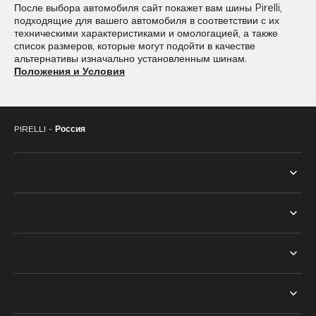
После выбора автомобиля сайт покажет вам шины Pirelli,
подходящие для вашего автомобиля в соответствии с их
225/45R19
225/55R19
техническими характеристиками и омологацией, а также
список размеров, которые могут подойти в качестве
235/35R19
235/40R19
альтернативы изначально установленным шинам.
Положения и Условия
235/45R19
235/50R19
235/55R19
235/65R19
PIRELLI -
Россия
245/30R19
245/35R19
245/40R19
245/45R19
245/50R19
245/55R19
ВСЕ ШИНЫ
255/35R19
255/40R19
ПОИСК ПО СЕЗОНУ
ТЕХНОЛОГИИ
255/45R19
255/50R19
ЛЕТНИЕ ШИНЫ
PNCS™
255/55R19
255/65R19
НАШ ВЫБОР
ЗИМНИЕ ШИНЫ
RUN FLAT™
265/35R19
265/40R19