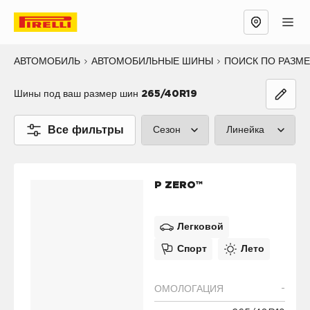
АВТОМОБИЛЬ
АВТОМОБИЛЬНЫЕ ШИНЫ
ПОИСК ПО РАЗМ
Шины под ваш размер шин
265/40R19
Все фильтры
Сезон
Линейка
Лето (2)
P ZERO™ (2
P ZERO™
Зима (0)
CINTURATO
Все сезоны (0)
SCORPION™
Легковой
Спорт
Лето
SOTTOZERO
ICE™ (0)
-
ОМОЛОГАЦИЯ