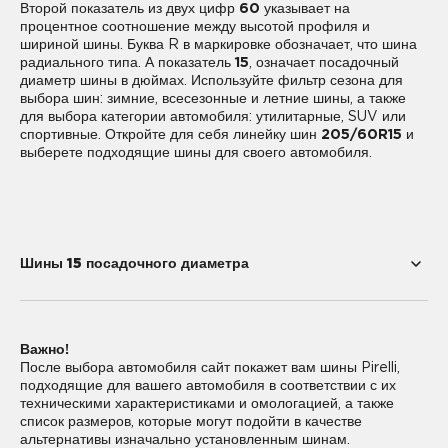
Второй показатель из двух цифр
60
указывает на
процентное соотношение между высотой профиля и
шириной шины. Буква R в маркировке обозначает, что шина
радиального типа. А показатель
15
, означает посадочный
диаметр шины в дюймах. Используйте фильтр сезона для
выбора шин: зимние, всесезонные и летние шины, а также
для выбора категории автомобиля: утилитарные, SUV или
спортивные. Откройте для себя линейку шин
205/60R15
и
выберете подходящие шины для своего автомобиля.
Шины 15 посадочного диаметра
165/60R15
165/65R15
Важно!
175/55R15
175/65R15
После выбора автомобиля сайт покажет вам шины Pirelli,
подходящие для вашего автомобиля в соответствии с их
185/55R15
185/60R15
техническими характеристиками и омологацией, а также
список размеров, которые могут подойти в качестве
185/65R15
195/50R15
альтернативы изначально установленным шинам.