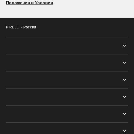
Положения и Условия
195/55R15
195/60R15
195/65R15
205/60R15
PIRELLI -
Россия
205/65R15
ВСЕ ШИНЫ
ПОИСК ПО СЕЗОНУ
ТЕХНОЛОГИИ
ЛЕТНИЕ ШИНЫ
PNCS™
НАШ ВЫБОР
ЗИМНИЕ ШИНЫ
RUN FLAT™
ASTON MARTIN
ПОИСК ПО СЕМЕЙСТВУ
СОВЕТЫ
SEAL INSIDE™
BENTLEY
ПОИСК ПО ТИПУ АВТОМОБИЛЯ
О ШИНАХ
CYBER™ TYRE
НАЙТИ ДИЛЕРА
FERRARI