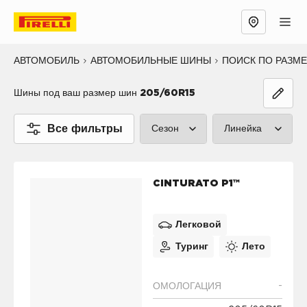
АВТОМОБИЛЬ
АВТОМОБИЛЬНЫЕ ШИНЫ
ПОИСК ПО РАЗМ
Шины под ваш размер шин
205/60R15
Все фильтры
Сезон
Линейка
Лето (1)
P ZERO™ (0
CINTURATO P1™
Зима (0)
CINTURATO™
Все сезоны (0)
SCORPION™
Легковой
Туринг
Лето
SOTTOZERO
ICE™ (0)
-
ОМОЛОГАЦИЯ