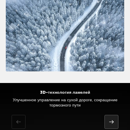
3D-технология ламелей
Улучшенное управление на сухой дороге, сокращение
Отличная управляемость на мокрой поверхности и
Улучшенное сцепление на заснеженной дороге
Повышенное сцепление на снегу
эффективность торможения
тормозного пути