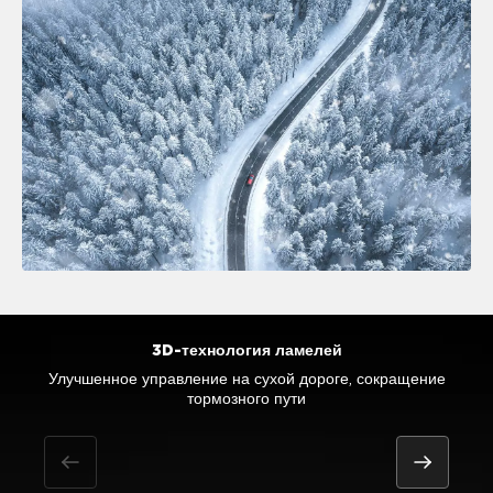
3D-технология ламелей
Улучшенное управление на сухой дороге, сокращение
Отличная управляемость на мокрой поверхности и
Улучшенное сцепление на заснеженной дороге
Повышенное сцепление на снегу
эффективность торможения
тормозного пути