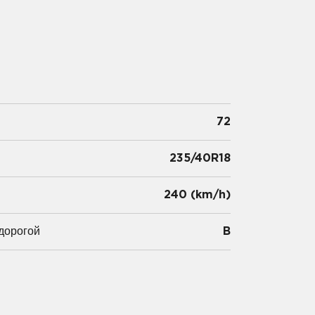
72
235/40R18
и
240 (km/h)
дорогой
B