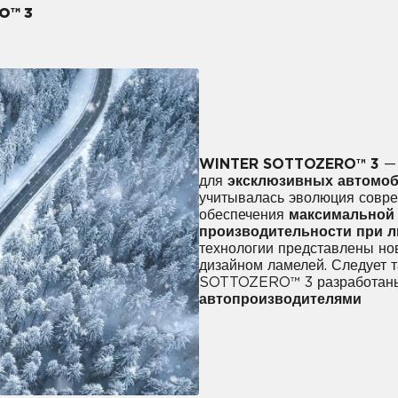
O™ 3
WINTER SOTTOZERO™ 3
— 
для
эксклюзивных автомоб
учитывалась эволюция совр
обеспечения
максимальной 
производительности при 
технологии представлены н
дизайном ламелей. Следует 
SOTTOZERO™ 3 разработаны
автопроизводителями