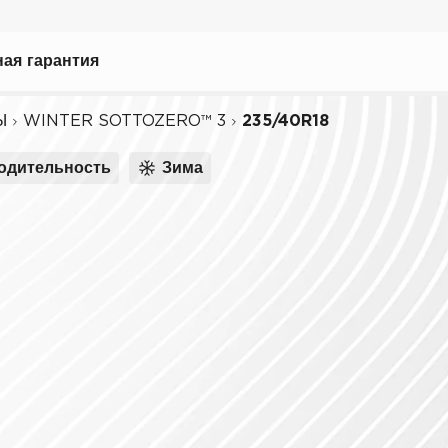
выбрать
ая гарантия
Ы
WINTER SOTTOZERO™ 3
235/40R18
одительность
Зима
ному вождению
иля
биля