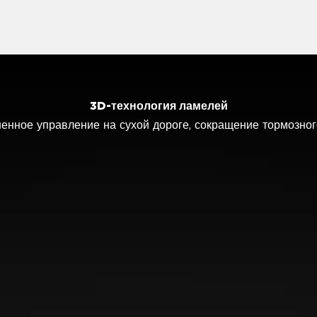
3D-технология ламелей
управляемость на мокрой поверхности и эффективность 
енное управление на сухой дороге, сокращение тормозног
Улучшенное сцепление на заснеженной дороге
Повышенное сцепление на снегу