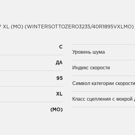
5V XL (MO) (WINTERSOTTOZERO3235/40R1895VXLMO)
C
Уровень шума
ДА
Индекс скорости
95
Символ категории скорост
XL
Класс сцепления с мокрой 
(MO)