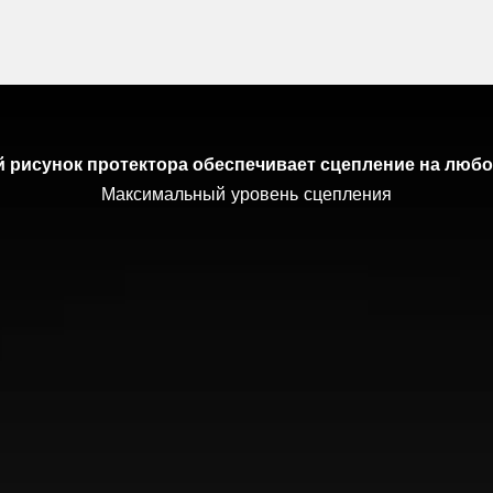
 рисунок протектора обеспечивает сцепление на любо
и равномерное распределение давления в шине позволяют
Максимальный уровень сцепления
Улучшенное сцепление на льду
Отличное сцепление на снегу
обеспечивают безопасность при торможении