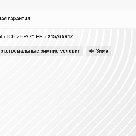
ая гарантия
Ы
ICE ZERO™ FR
215/65R17
экстремальные зимние условия
Зима
ному вождению
иля
биля