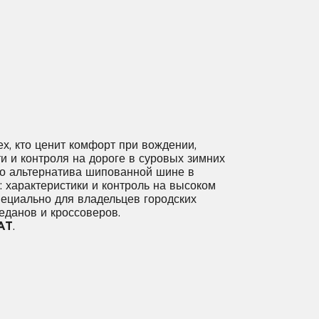
х, кто ценит комфорт при вождении,
и и контроля на дороге в суровых зимних
то альтернатива шипованной шине в
: характеристики и контроль на высоком
пециально для владельцев городских
еданов и кроссоверов.
AT
.