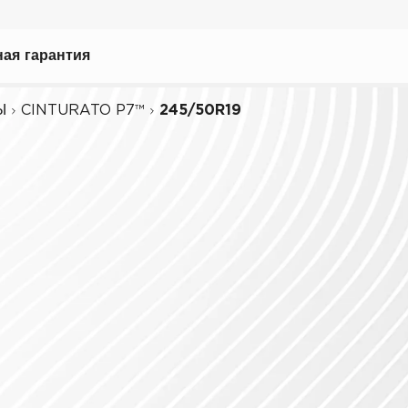
ая гарантия
Ы
CINTURATO P7™
245/50R19
ному вождению
иля
биля