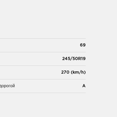
69
245/50R19
и
270 (km/h)
дорогой
A