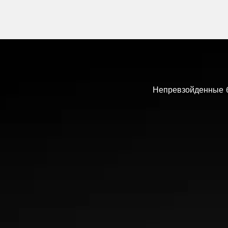
Непревзойденные б
Точная реа