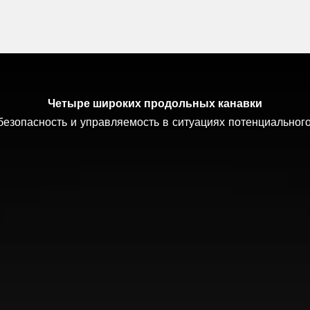
Четыре широких продольных канавки
езопасность и управляемость в ситуациях потенциальног
кция на рулевое управление при движении по прямой и н
Расслабленное комфортное вождение
Равномерный износ