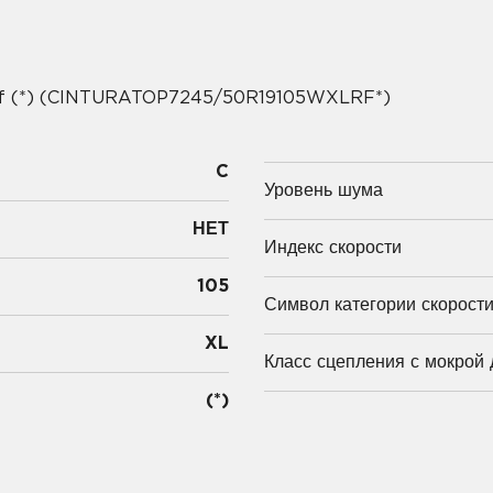
-f (*) (CINTURATOP7245/50R19105WXLRF*)
C
Уровень шума
НЕТ
Индекс скорости
105
Символ категории скорост
XL
Класс сцепления с мокрой 
(*)