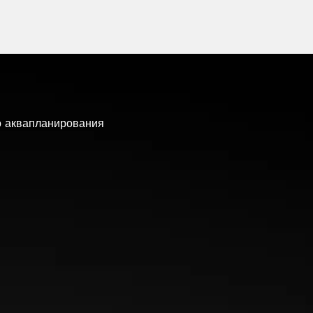
о аквапланирования
а поворотах