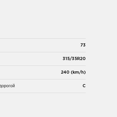
73
315/35R20
и
240 (km/h)
дорогой
C