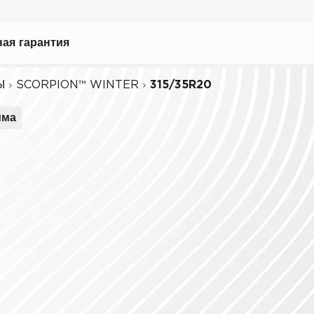
рать
ая гарантия
Ы
SCORPION™ WINTER
315/35R20
има
ному вождению
иля
биля