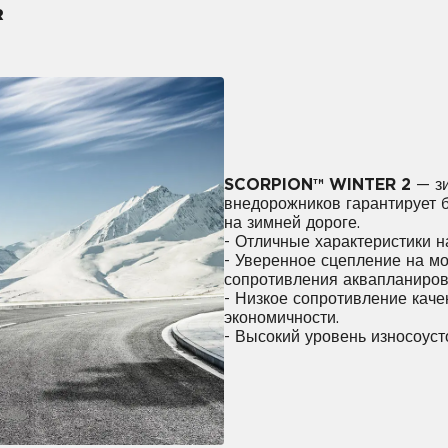
R
SCORPION™ WINTER 2
— зи
внедорожников гарантирует б
на зимней дороге.
- Отличные характеристики на
- Уверенное сцепление на мо
сопротивления аквапланиров
- Низкое сопротивление кач
экономичности.
- Высокий уровень износоуст