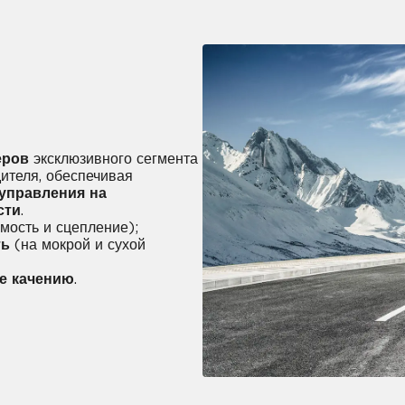
еров
эксклюзивного сегмента
ителя, обеспечивая
управления на
сти
.
мость и сцепление);
ть
(на мокрой и сухой
е качению
.