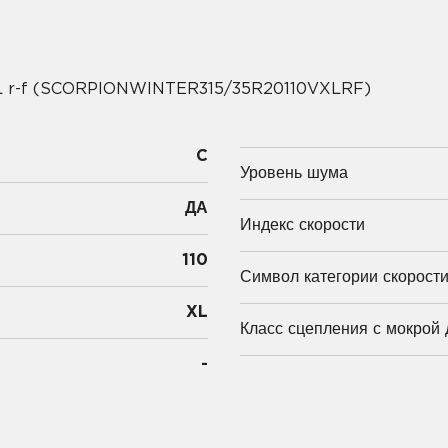
XL r-f (SCORPIONWINTER315/35R20110VXLRF)
C
Уровень шума
ДА
Индекс скорости
110
Символ категории скорост
XL
Класс сцепления с мокрой 
-