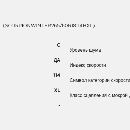
XL (SCORPIONWINTER265/60R18114HXL)
C
Уровень шума
ДА
Индекс скорости
114
Символ категории скорост
XL
Класс сцепления с мокрой 
-