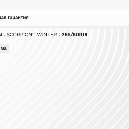
рать
ая гарантия
Ы
SCORPION™ WINTER
265/60R18
има
ному вождению
иля
биля