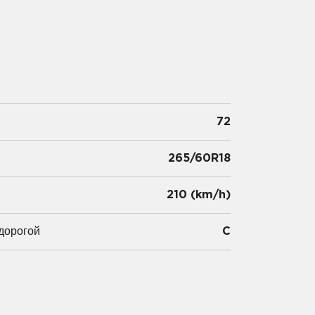
72
265/60R18
и
210 (km/h)
дорогой
C