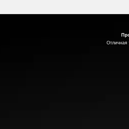
Про
Улучшенная управляемость на
Пониженный
Отличная 
П
на поворота