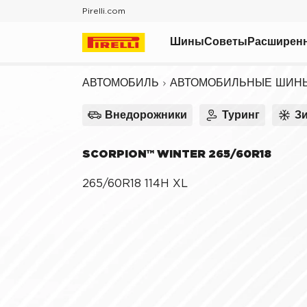
Обзор
Pirelli.com
Причины выб
Автомобиль
Технологии
Шины
Советы
Расширенн
Мото шины
Все шины
Все статьи
Велошины
АВТОМОБИЛЬ
АВТОМОБИЛЬНЫЕ ШИН
Поиск по сезону
Pirelli Calendar
О шинах
Летние шины
Pirelli Design
Внедорожники
Туринг
З
Советы по безопас
Зимние шины
Fondazione Pirelli
Поиск по семейству
SCORPION™ WINTER 265/60R18
Pirelli HangarBicocca
Поиск по типу автомоб
Технологии
265/60R18 114H XL
Поиск по марке автомо
Поиск по размеру