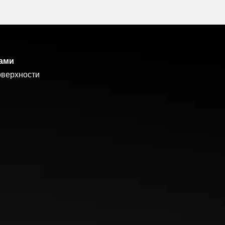
лами
условиях. Улучшают сцепление
крой дороге
оверхности
ге
ерестроениях