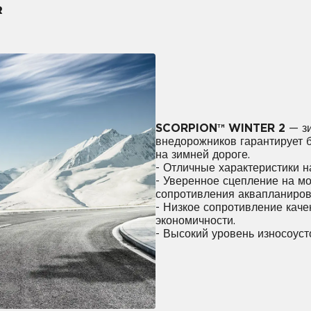
R
SCORPION™ WINTER 2
— зи
внедорожников гарантирует б
на зимней дороге.
- Отличные характеристики на
- Уверенное сцепление на мо
сопротивления аквапланиров
- Низкое сопротивление кач
экономичности.
- Высокий уровень износоуст