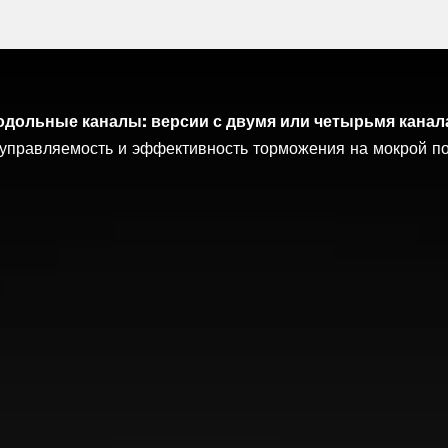
дольные каналы: версии с двумя или четырьмя кана
 снегу и уменьшение тормозного пути при любых зимних 
 расход топлива и максимальное сцепление на снегу и мо
управляемость и эффективность торможения на мокрой п
рогрессивное и чувствительное управление на сухой доро
х, а также характеристики при слаломном вождении или п