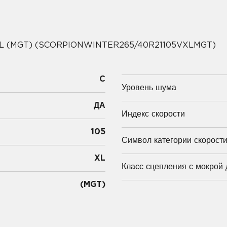
XL (MGT) (SCORPIONWINTER265/40R21105VXLMGT)
C
Уровень шума
ДА
Индекс скорости
105
Символ категории скорост
XL
Класс сцепления с мокрой 
(MGT)