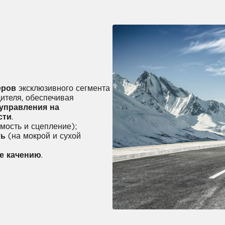
еров
эксклюзивного сегмента
ителя, обеспечивая
управления на
сти
.
мость и сцепление);
ть
(на мокрой и сухой
е качению
.