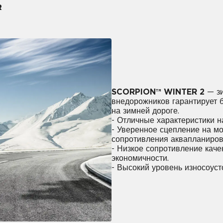
R
SCORPION™ WINTER 2
— зи
внедорожников гарантирует б
на зимней дороге.
- Отличные характеристики на
- Уверенное сцепление на мо
сопротивления аквапланиров
- Низкое сопротивление кач
экономичности.
- Высокий уровень износоуст