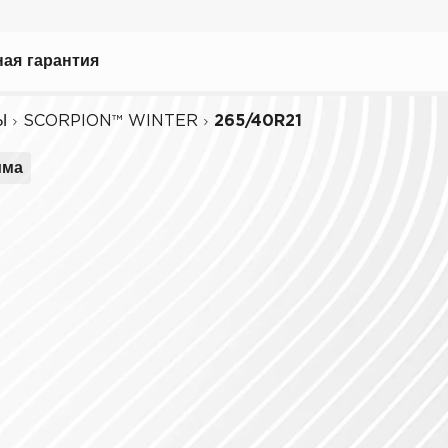
рать
ая гарантия
Ы
SCORPION™ WINTER
265/40R21
има
ному вождению
иля
биля