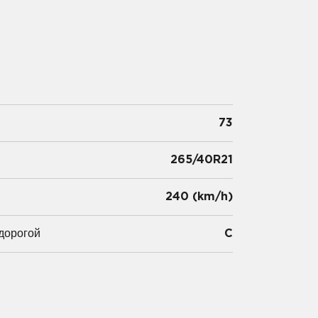
73
265/40R21
и
240 (km/h)
дорогой
C