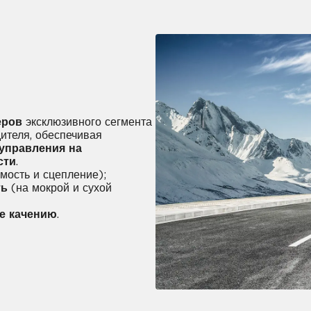
еров
эксклюзивного сегмента
ителя, обеспечивая
управления на
сти
.
мость и сцепление);
ть
(на мокрой и сухой
е качению
.