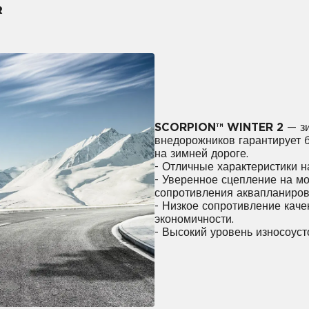
R
SCORPION™ WINTER 2
— зи
внедорожников гарантирует б
на зимней дороге.
- Отличные характеристики на
- Уверенное сцепление на мо
сопротивления аквапланиров
- Низкое сопротивление кач
экономичности.
- Высокий уровень износоуст