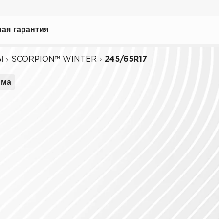
рать
ая гарантия
Ы
SCORPION™ WINTER
245/65R17
има
ному вождению
иля
биля