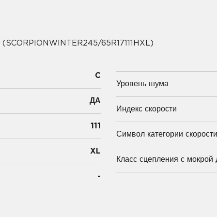
XL (SCORPIONWINTER245/65R17111HXL)
C
Уровень шума
ДА
Индекс скорости
111
Символ категории скорост
XL
Класс сцепления с мокрой 
-