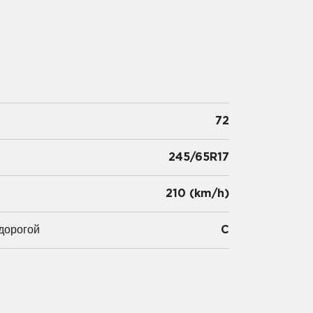
72
245/65R17
и
210 (km/h)
дорогой
C