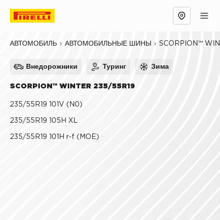
Обзор
Причины выбрать
Технологии
SCORPION™ WI
АВТОМОБИЛЬ
АВТОМОБИЛЬНЫЕ ШИНЫ
Внедорожники
Туринг
Зима
SCORPION™ WINTER 235/55R19
235/55R19 101V (N0)
235/55R19 105H XL
235/55R19 101H r-f (MOE)