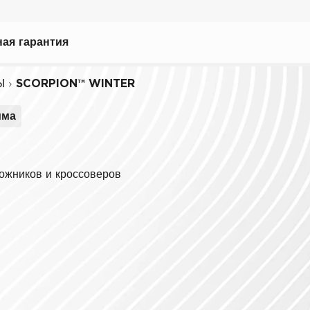
рать
ая гарантия
Ы
SCORPION™ WINTER
има
ному вождению
иля
ожников и кроссоверов
биля