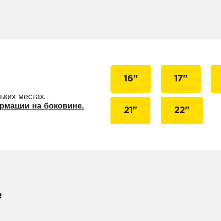
16"
17"
ьких местах.
рмации на боковине.
21"
22"
R