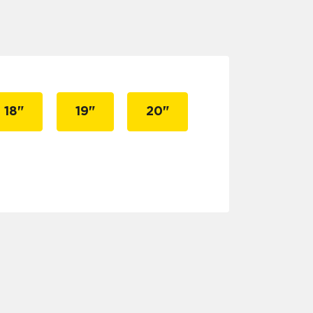
18"
19"
20"