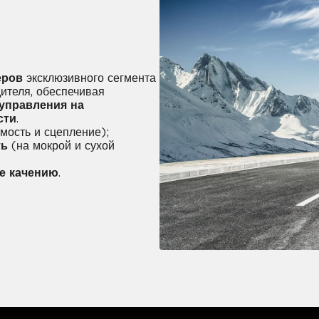
еров
эксклюзивного сегмента
ителя, обеспечивая
управления на
сти
.
мость и сцепление);
ть
(на мокрой и сухой
е качению
.