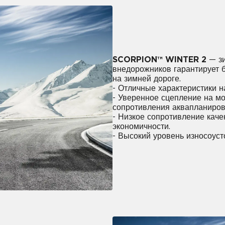
SCORPION™ WINTER 2
— зи
внедорожников гарантирует б
на зимней дороге.
- Отличные характеристики на
- Уверенное сцепление на мо
сопротивления аквапланиров
- Низкое сопротивление кач
экономичности.
- Высокий уровень износоуст