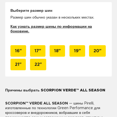
Выберите размер шин
Размер шин обычно указан в нескольких местах.
Как узнать размер шины по информации на
боковине.
16"
17"
18"
19"
20"
21"
22"
Причины выбрать SCORPION VERDE™ ALL SEASON
SCORPION™ VERDE ALL SEASON
— шины Pirelli,
изготовленные по технологии Green Performance для
кроссоверов и внедорожников, вобравшие в себя