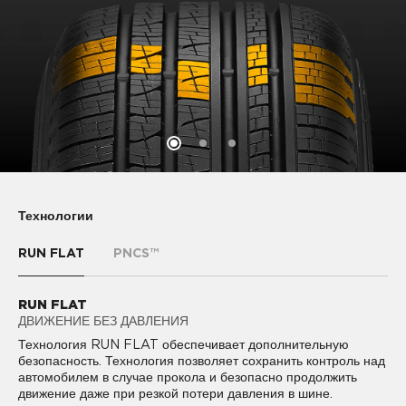
Технологии
RUN FLAT
PNCS™
RUN FLAT
PNCS™
ДВИЖЕНИЕ БЕЗ ДАВЛЕНИЯ
КОМФОРТНОЕ ВОЖДЕНИЕ
PIRELLI NOISE CANCELLING SYSTEM™ (PNCS) -
Технология RUN FLAT обеспечивает дополнительную
технология, снижающая уровень шума в салоне на 50% за
безопасность. Технология позволяет сохранить контроль над
счет звукопоглощающего материала, который крепится к
автомобилем в случае прокола и безопасно продолжить
внутреннему подпротекторному слою шины.
движение даже при резкой потери давления в шине.