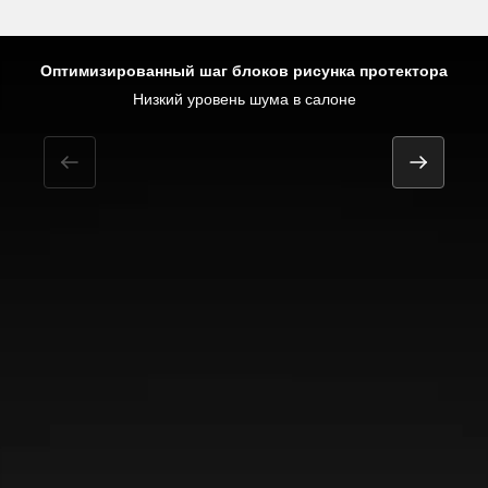
Оптимизированный шаг блоков рисунка протектора
эксплуатация в период межсезонья и в условиях южной зимы
Безопасность на мокрой поверхности
Низкий уровень шума в салоне