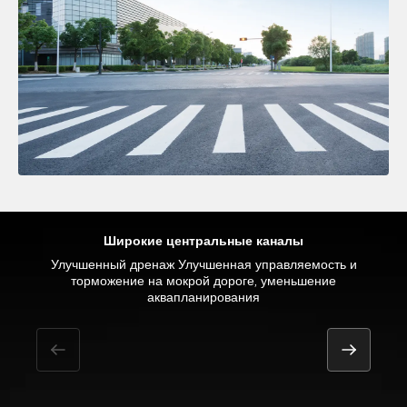
Широкие центральные каналы
Уменьшение сопротивления качению благодаря новейшим
Определенный градус вхождения ламелей в контакт с
Улучшенный дренаж Улучшенная управляемость и
Уменьшение риска аквапланирования
материалам и оптимизированному рисунку протектора
дорожным полотном Низкий уровень шума и высокий
торможение на мокрой дороге, уменьшение
аквапланирования
комфорт