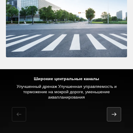
Широкие центральные каналы
Уменьшение сопротивления качению благодаря новейшим
Определенный градус вхождения ламелей в контакт с
Улучшенный дренаж Улучшенная управляемость и
Уменьшение риска аквапланирования
материалам и оптимизированному рисунку протектора
дорожным полотном Низкий уровень шума и высокий
торможение на мокрой дороге, уменьшение
аквапланирования
комфорт