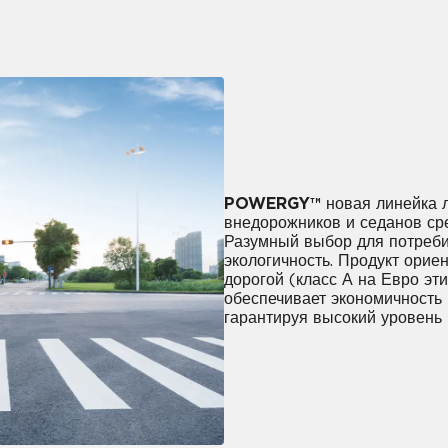
POWERGY™
новая линейка л
внедорожников и седанов ср
Разумный выбор для потреби
экологичность. Продукт орие
дорогой (класс А на Евро эт
обеспечивает экономичность
гарантируя высокий уровень