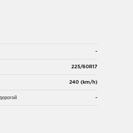
-
225/60R17
и
240 (km/h)
дорогой
-