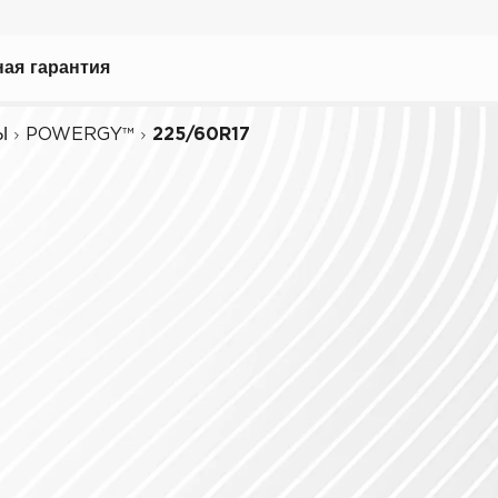
ая гарантия
Ы
POWERGY™
225/60R17
ному вождению
иля
биля