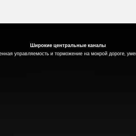
Широкие центральные каналы
ния ламелей в контакт с дорожным полотном Низкий уро
нная управляемость и торможение на мокрой дороге, ум
 качению благодаря новейшим материалам и оптимизиров
Уменьшение риска аквапланирования