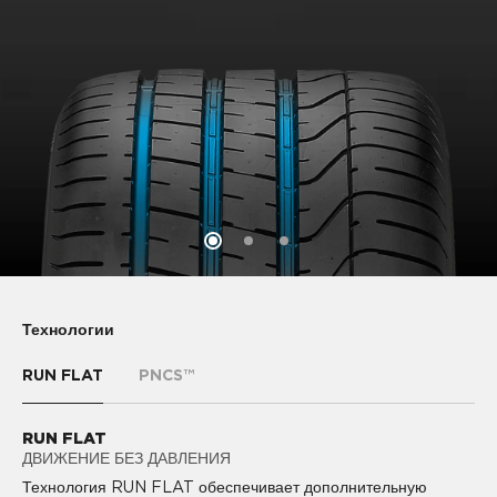
Технологии
RUN FLAT
PNCS™
RUN FLAT
PNCS™
ДВИЖЕНИЕ БЕЗ ДАВЛЕНИЯ
КОМФОРТНОЕ ВОЖДЕНИЕ
PIRELLI NOISE CANCELLING SYSTEM™ (PNCS) -
Технология RUN FLAT обеспечивает дополнительную