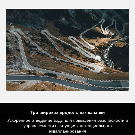
Три широких продольных канавки
Ускоренное отведение воды для повышения безопасности и
Оптимальное распределение давления для обеспечения
Улучшенная тормозная эффективность и сцепление на
безопасности в условиях критического торможения при
высоких скоростях благодаря повышенной жесткости
управляемости в ситуациях потенциального
протектора, а также оптимальной и постоянной площади
движении по прямой и на поворотах
аквапланирования