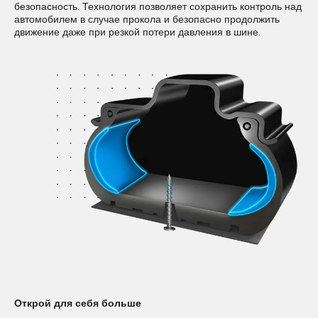
технология, снижающая уровень шума в салоне на 50% за
безопасность. Технология позволяет сохранить контроль над
счет звукопоглощающего материала, который крепится к
автомобилем в случае прокола и безопасно продолжить
внутреннему подпротекторному слою шины.
движение даже при резкой потери давления в шине.
Открой для себя больше