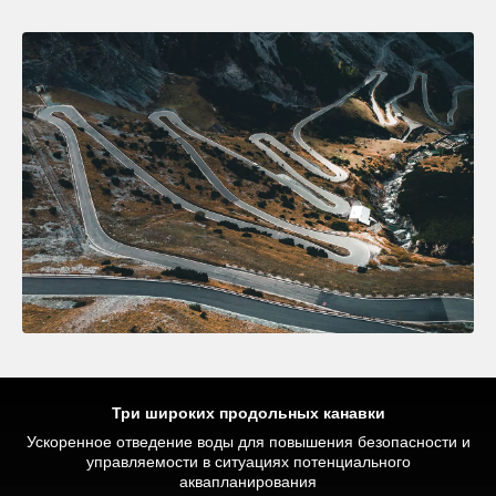
Три широких продольных канавки
Ускоренное отведение воды для повышения безопасности и
Оптимальное распределение давления для обеспечения
Улучшенная тормозная эффективность и сцепление на
безопасности в условиях критического торможения при
высоких скоростях благодаря повышенной жесткости
управляемости в ситуациях потенциального
протектора, а также оптимальной и постоянной площади
движении по прямой и на поворотах
аквапланирования