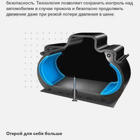
технология, снижающая уровень шума в салоне на 50% за
безопасность. Технология позволяет сохранить контроль над
счет звукопоглощающего материала, который крепится к
автомобилем в случае прокола и безопасно продолжить
внутреннему подпротекторному слою шины.
движение даже при резкой потери давления в шине.
Открой для себя больше