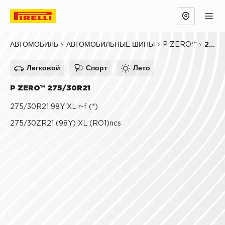
Обзор
Причины выбрать
Технологии
P ZERO™
275/30R21
АВТОМОБИЛЬ
АВТОМОБИЛЬНЫЕ ШИНЫ
Легковой
Спорт
Лето
P ZERO™ 275/30R21
275/30R21 98Y XL r-f (*)
275/30ZR21 (98Y) XL (RO1)ncs