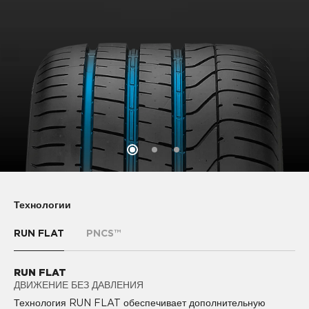
Технологии
RUN FLAT
PNCS™
RUN FLAT
PNCS™
ДВИЖЕНИЕ БЕЗ ДАВЛЕНИЯ
КОМФОРТНОЕ ВОЖДЕНИЕ
PIRELLI NOISE CANCELLING SYSTEM™ (PNCS) -
Технология RUN FLAT обеспечивает дополнительную