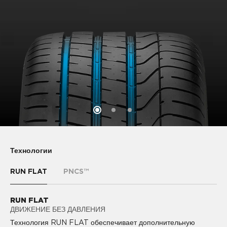
Технологии
RUN FLAT
PNCS™
RUN FLAT
PNCS™
ДВИЖЕНИЕ БЕЗ ДАВЛЕНИЯ
КОМФОРТНОЕ ВОЖДЕНИЕ
PIRELLI NOISE CANCELLING SYSTEM™ (PNCS) -
Технология RUN FLAT обеспечивает дополнительную