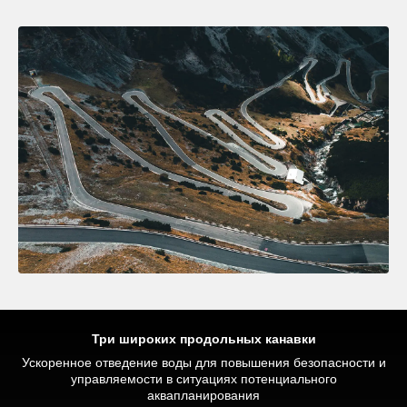
Три широких продольных канавки
Ускоренное отведение воды для повышения безопасности и
Оптимальное распределение давления для обеспечения
Улучшенная тормозная эффективность и сцепление на
безопасности в условиях критического торможения при
высоких скоростях благодаря повышенной жесткости
управляемости в ситуациях потенциального
протектора, а также оптимальной и постоянной площади
движении по прямой и на поворотах
аквапланирования