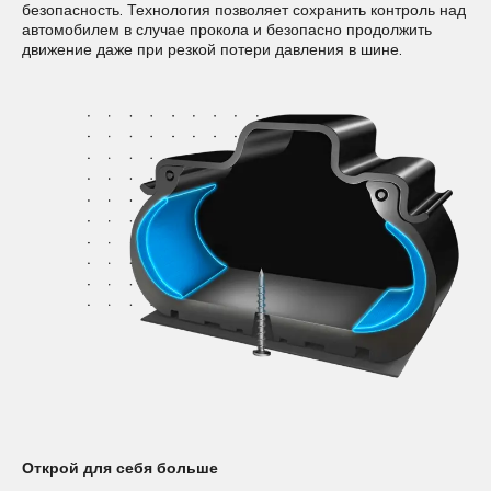
технология, снижающая уровень шума в салоне на 50% за
безопасность. Технология позволяет сохранить контроль над
счет звукопоглощающего материала, который крепится к
автомобилем в случае прокола и безопасно продолжить
внутреннему подпротекторному слою шины.
движение даже при резкой потери давления в шине.
Открой для себя больше