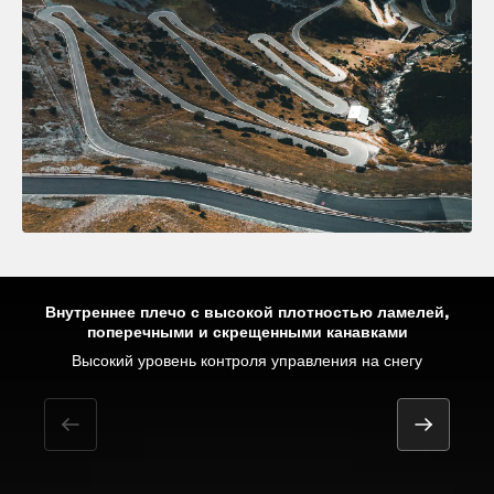
Внутреннее плечо с высокой плотностью ламелей,
поперечными и скрещенными канавками
Оптимальный контроль характеристик для автомобилей
Точность рулевого управления на мокрой дороге
Высокий уровень контроля управления на снегу
Отличная управляемость на сухой дороге
премиум и престиж класса