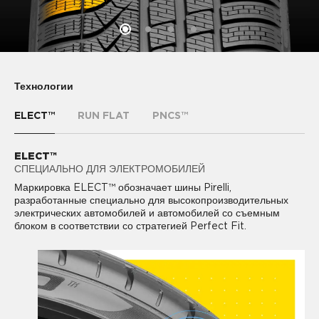
Технологии
ELECT™
RUN FLAT
PNCS™
ELECT™
RUN FLAT
PNCS™
СПЕЦИАЛЬНО ДЛЯ ЭЛЕКТРОМОБИЛЕЙ
ДВИЖЕНИЕ БЕЗ ДАВЛЕНИЯ
КОМФОРТНОЕ ВОЖДЕНИЕ
PIRELLI NOISE CANCELLING SYSTEM™ (PNCS) -
Маркировка ELECT™ обозначает шины Pirelli,
Технология RUN FLAT обеспечивает дополнительную
технология, снижающая уровень шума в салоне на 50% за
разработанные специально для высокопроизводительных
безопасность. Технология позволяет сохранить контроль над
счет звукопоглощающего материала, который крепится к
электрических автомобилей и автомобилей со съемным
автомобилем в случае прокола и безопасно продолжить
внутреннему подпротекторному слою шины.
блоком в соответствии со стратегией Perfect Fit.
движение даже при резкой потери давления в шине.