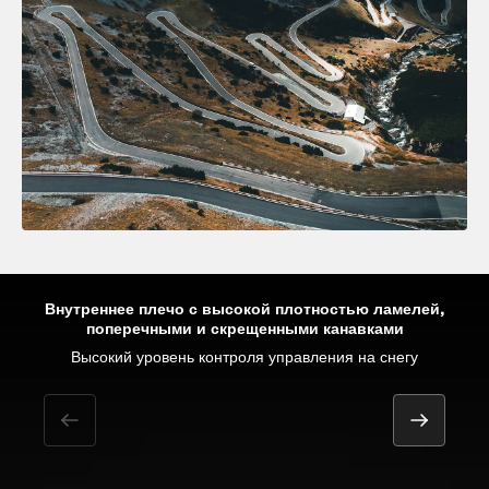
Внутреннее плечо с высокой плотностью ламелей,
поперечными и скрещенными канавками
Оптимальный контроль характеристик для автомобилей
Точность рулевого управления на мокрой дороге
Высокий уровень контроля управления на снегу
Отличная управляемость на сухой дороге
премиум и престиж класса