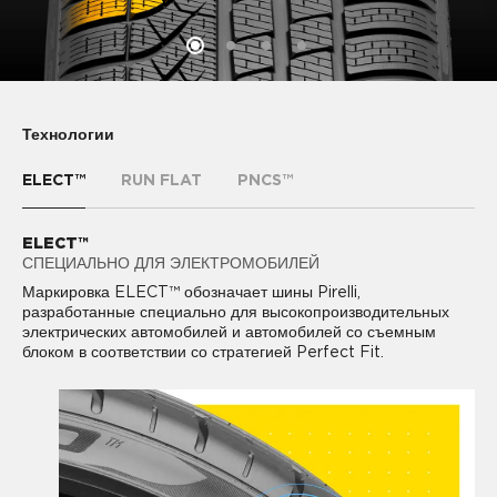
Технологии
ELECT™
RUN FLAT
PNCS™
ELECT™
RUN FLAT
PNCS™
СПЕЦИАЛЬНО ДЛЯ ЭЛЕКТРОМОБИЛЕЙ
ДВИЖЕНИЕ БЕЗ ДАВЛЕНИЯ
КОМФОРТНОЕ ВОЖДЕНИЕ
PIRELLI NOISE CANCELLING SYSTEM™ (PNCS) -
Маркировка ELECT™ обозначает шины Pirelli,
Технология RUN FLAT обеспечивает дополнительную
технология, снижающая уровень шума в салоне на 50% за
разработанные специально для высокопроизводительных
безопасность. Технология позволяет сохранить контроль над
счет звукопоглощающего материала, который крепится к
электрических автомобилей и автомобилей со съемным
автомобилем в случае прокола и безопасно продолжить
внутреннему подпротекторному слою шины.
блоком в соответствии со стратегией Perfect Fit.
движение даже при резкой потери давления в шине.