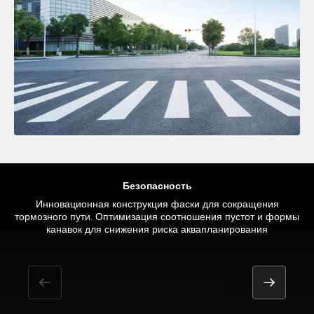
Безопасность
Плоский профиль для улучшения сопротивления качению и
Новый материал и состав резиновой смеси протектора
Инновационная конструкция фаски для сокращения
тормозного пути. Оптимизация соотношения пустот и формы
обеспечивают новый уровень общих характеристик. Сегодня
равномерного износа
на рынке представлены решения повышенной мобильности
канавок для снижения риска аквапланирования
RUN FLAT и SEAL INSIDE™