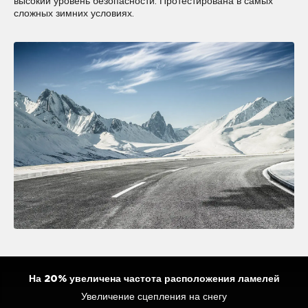
высокий уровень безопасности. Протестирована в самых
сложных зимних условиях.
На 20% увеличена частота расположения ламелей
Постоянство эксплуатационных характеристик на льду
Увеличение сцепления на снегу
Отличное сцепление на льду