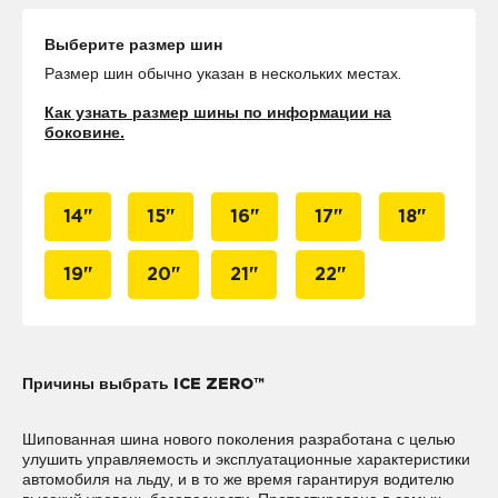
Выберите размер шин
Размер шин обычно указан в нескольких местах.
Как узнать размер шины по информации на
боковине.
14"
15"
16"
17"
18"
19"
20"
21"
22"
Причины выбрать ICE ZERO™
Шипованная шина нового поколения разработана с целью
улушить управляемость и эксплуатационные характеристики
автомобиля на льду, и в то же время гарантируя водителю