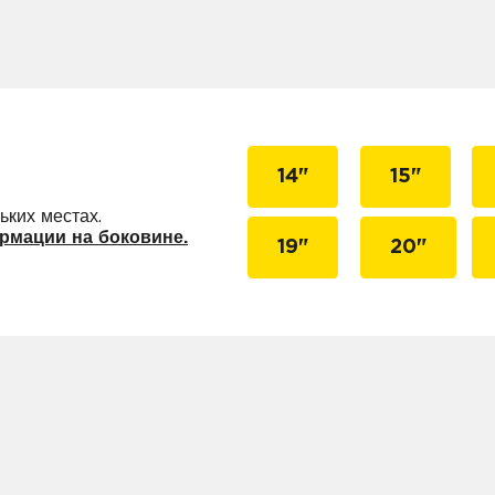
14"
15"
ьких местах.
рмации на боковине.
19"
20"