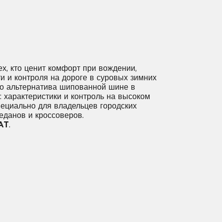
х, кто ценит комфорт при вождении,
и и контроля на дороге в суровых зимних
то альтернатива шипованной шине в
: характеристики и контроль на высоком
пециально для владельцев городских
еданов и кроссоверов.
AT
.