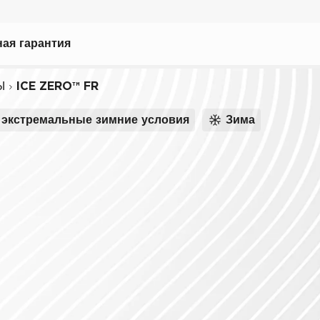
ая гарантия
Ы
ICE ZERO™ FR
экстремальные зимние условия
Зима
ному вождению
иля
биля