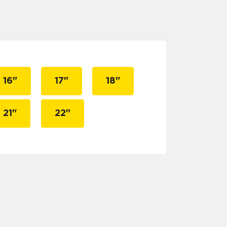
16"
17"
18"
21"
22"