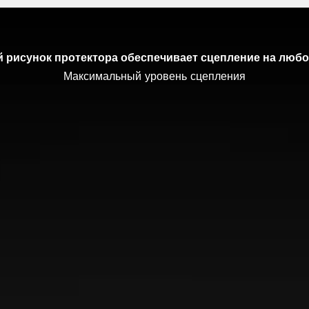
 рисунок протектора обеспечивает сцепление на любо
и равномерное распределение давления в шине позволяют
Максимальный уровень сцепления
Улучшенное сцепление на льду
Отличное сцепление на снегу
обеспечивают безопасность при торможении