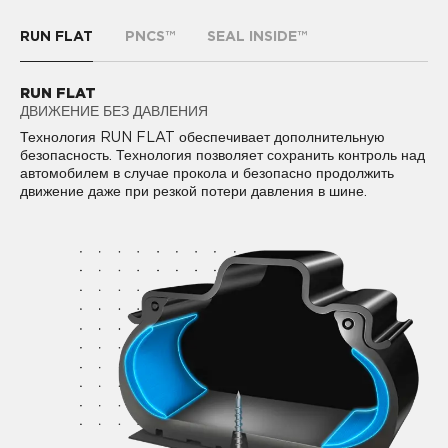
RUN FLAT
PNCS™
SEAL INSIDE™
RUN FLAT
PNCS™
SEAL INSIDE™
ДВИЖЕНИЕ БЕЗ ДАВЛЕНИЯ
КОМФОРТНОЕ ВОЖДЕНИЕ
СТОЙКОСТЬ К ПРОКОЛАМ
PIRELLI NOISE CANCELLING SYSTEM™ (PNCS) -
Технология RUN FLAT обеспечивает дополнительную
SEAL INSIDE™ новая технология в конструкции шины,
технология, снижающая уровень шума в салоне на 50% за
безопасность. Технология позволяет сохранить контроль над
позволяющая продолжать движение без потери давления в
счет звукопоглощающего материала, который крепится к
автомобилем в случае прокола и безопасно продолжить
шине даже в случае прокола инородным предметом,
внутреннему подпротекторному слою шины.
движение даже при резкой потери давления в шине.
покрывая почти 85% наиболее частых причин потери
давления.