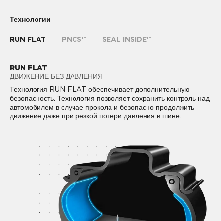
Технологии
RUN FLAT
PNCS™
SEAL INSIDE™
RUN FLAT
PNCS™
SEAL INSIDE™
ДВИЖЕНИЕ БЕЗ ДАВЛЕНИЯ
КОМФОРТНОЕ ВОЖДЕНИЕ
СТОЙКОСТЬ К ПРОКОЛАМ
PIRELLI NOISE CANCELLING SYSTEM™ (PNCS) -
Технология RUN FLAT обеспечивает дополнительную
SEAL INSIDE™ новая технология в конструкции шины,
технология, снижающая уровень шума в салоне на 50% за
безопасность. Технология позволяет сохранить контроль над
позволяющая продолжать движение без потери давления в
счет звукопоглощающего материала, который крепится к
автомобилем в случае прокола и безопасно продолжить
шине даже в случае прокола инородным предметом,
внутреннему подпротекторному слою шины.
движение даже при резкой потери давления в шине.
покрывая почти 85% наиболее частых причин потери
давления.